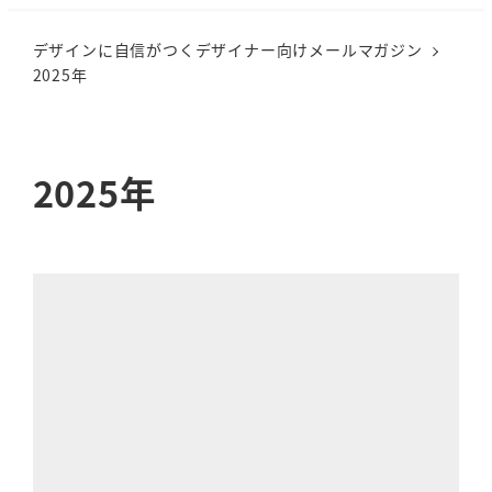
メ
デザインに自信がつくデザイナー向けメールマガジン
イ
2025年
ン
コ
ン
テ
2025年
ン
ツ
へ
移
動